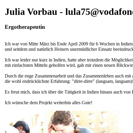
Julia Vorbau - lula75@vodafon
Ergotherapeutin
Ich war von Mitte März bis Ende April 2009 für 6 Wochen in Indien b
und seitdem und natürlich Heiners unermüdlicher Einsatz beeindruck(
Ich war leider nur kurz in Indien, hatte aber trotzdem die Möglich
mit einfachsten Mitteln geholfen wird, gab mir einen neuen Blickwi
Durch die enge Zusammenarbeit und das Zusammenleben auch mit and
die wohl endrücklichste Erfahrung: "dirre-dirre" (langsam, langsam)!
Es freut mich, dass ich über die Tätigkeit in Indien hinaus auch vo
Ich wünsche dem Projekt weiterhin alles Gute!