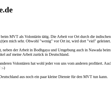
e.de
eim MVT als Volontärin tätig. Die Arbeit vor Ort durch die indischen Mi
t)en mich sehr. Obwohl "wenig" vor Ort ist, wird dort "viel" geleistet.
keit, neben der Arbeit in Bodhgaya und Umgebung auch in Nawada beim 
nkel auf meine Arbeit zurück in Deutschland.
eren Volontären hat wohl jeder von uns vom anderen profitiert. Auch
 :-)
n Deutschland aus noch ein paar kleine Dienste für den MVT tun kann.